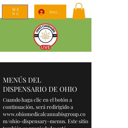
ME
Iniciar sesión
NU
News Education Reviews Advocacy
MENÚS DEL
DISPENSARIO DE OHIO
Cuando haga clic en el botón a
continuación, será redirigido a
www.ohiomedicalcannabisgroup.co
m/ohio-dispensary-menus.
Este sitio