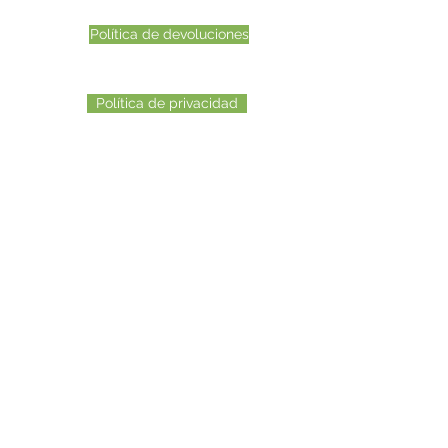
Política de devoluciones
Política de privacidad
©2022 Otro Mastamynd Hit LLC Columbus Ohio
Correo electrónico de atención al cliente
AnthonyDRiley@mastamynd.com
Número de teléfono de atención al cliente
614-401-4872