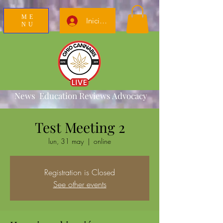
ME
Iniciar sesión
NU
News Education Reviews Advocacy
Test Meeting 2
lun, 31 may
  |  
online
Registration is Closed
See other events