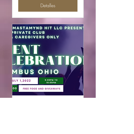
Detalles
Celebración solo para
pacientes y cuidadores
vie, 01 jul
Leer más