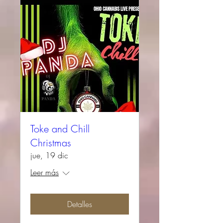
Toke and Chill
Christmas
jue, 19 dic
Leer más
Detalles