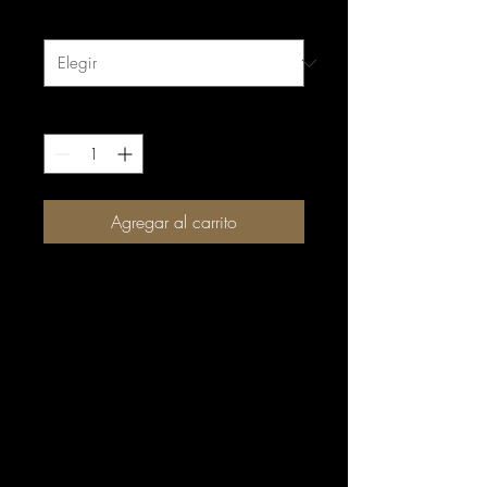
Tamaño
*
Cantidad
*
Agregar al carrito
La camiseta unisex de algodón
pesado es el elemento básico
básico de cualquier
guardarropa. Es la base sobre
la que crece la moda casual.
Todo lo que necesita es un
diseño personalizado para
elevar las cosas a la