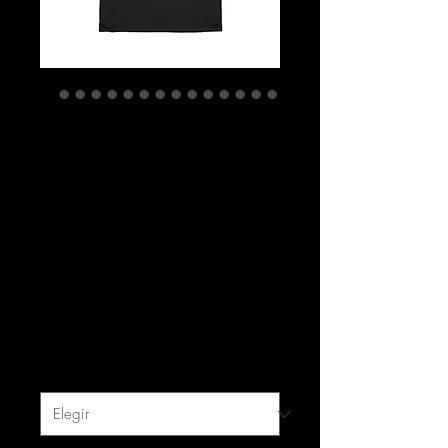
Camiseta Cannabis
Helps my Brain
Camiseta de
algodón pesado
unisex
Precio
28,98 US$
Impuesto excluido
|
free shipping
Color
*