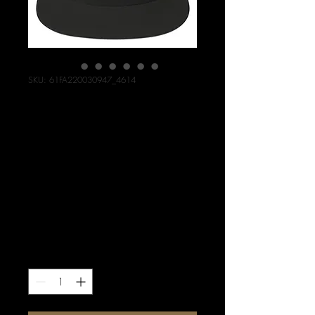
SKU: 61FA220030947_4614
PUEDO
CONTENER THC
EDICIÓN LIMITADA
Flat Bill Cap
Precio
34,50 US$
Impuesto excluido
|
free shipping
Cantidad
*