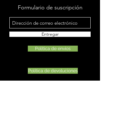
Formulario de suscripción
Entregar
Politica de envios
Política de devoluciones
Política de privacidad
©2022 Otro Mastamynd Hit LLC Columbus Ohio
Correo electrónico de atención al cliente
AnthonyDRiley@mastamynd.com
Número de teléfono de atención al cliente
614-401-4872