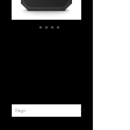
Altavoz Bluetooth
para exteriores
Blackwater de OHC
Live
Precio
30,00 US$
Impuesto excluido
|
free shipping
Color
*
Tamaño
*