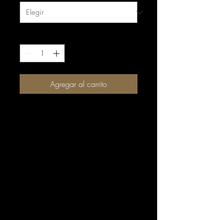
Cantidad
*
Agregar al carrito
Agregue su banda sonora a
cualquier aventura con los
parlantes para exteriores
Blackwater Bluetooth. Este
altavoz resistente al agua con
certificación IPX6 se enfrenta a
cualquier viaje de senderismo.
Su tamaño compacto, junto
con el mosquetón incluido y el
cable de carga micro USB, lo