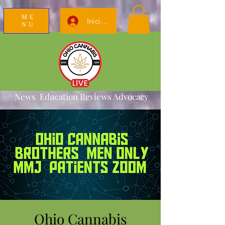
ME
Iniciar sesión
NU
News Education Reviews Advocacy
Ohio Cannabis