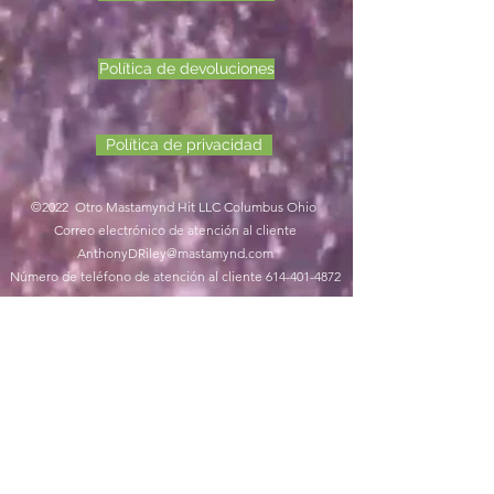
Política de devoluciones
Política de privacidad
©2022 Otro Mastamynd Hit LLC Columbus Ohio
Correo electrónico de atención al cliente
AnthonyDRiley@mastamynd.com
Número de teléfono de atención al cliente
614-401-4872