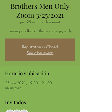
Brothers Men Only
Zoom 3/25/2021
jue, 25 mar
  |  
online event
meeting to talk abou the program guys only
Registration is Closed
See other events
Horario y ubicación
25 mar 2021, 19:30 – 21:30
online event
Invitados